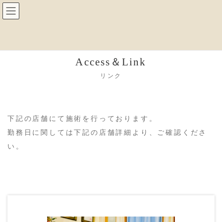
コ
ナ
ン
ビ
テ
ゲ
ン
ー
ツ
シ
へ
ョ
ス
ン
Access＆Link
キ
に
ッ
移
リンク
プ
動
下記の店舗にて施術を行っております。
勤務日に関しては下記の店舗詳細より、ご確認くださ
い。