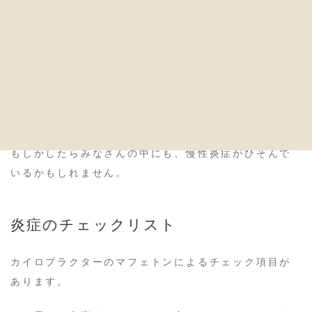
り、最終的には病気を導くことになります。
実は、あまり気づいてない人もいますが、明らかに身
体に炎症が存在している状態の人も少なくありませ
ん。多くの人が慢性炎症の兆候やサインが明白でない
ために、慢性炎症であることに気づいてなかったりす
るのです。
もしかしたらみなさんの中にも、慢性炎症がひそんで
いるかもしれません。
炎症のチェックリスト
カイロプラクターのマフェトンによるチェック項目が
あります。