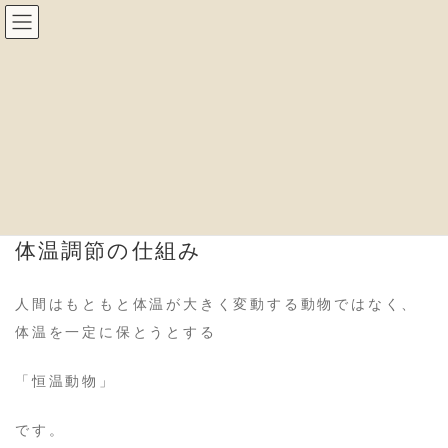
コ
ナ
ン
ビ
テ
ゲ
ン
ー
ツ
シ
へ
ョ
私たち人間の体温を調節する仕組みと
ス
ン
キ
に
は・・・
ッ
移
プ
動
体温調節の仕組み
人間はもともと体温が大きく変動する動物ではなく、
体温を一定に保とうとする
「恒温動物」
です。