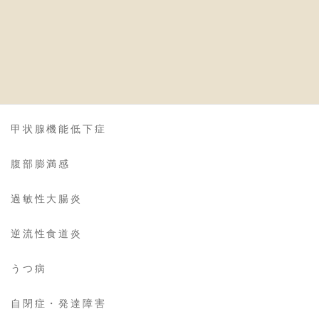
慢性疲労
食物アレルギー
リーキーガット症候群
甲状腺機能低下症
腹部膨満感
過敏性大腸炎
逆流性食道炎
うつ病
自閉症・発達障害