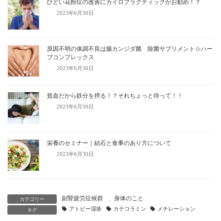
ひどい花粉症の改善にカイロプラクティックがお勧め！？
2023年6月30日
原因不明の体調不良は腸カンジダ菌 除菌サプリメント☆ハー
ブコンプレックス
2023年6月30日
貧血だから鉄分を摂る！？それちょっと待って！！
2023年6月30日
栄養のセミナー｜結石と食事のあり方について
2023年6月30日
副腎疲労症候群
、
身体のこと
カテゴリー
アトピー湿疹
カテコラミン
メチレーション
タグ