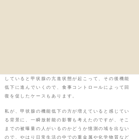
その他、甲状腺機能低下の原因としては小麦のグルテ
ンもあるかな。
当院でも、重金属 のデトックスをしたら、甲状腺が
回復し、胃腸の調子が良くなってきた方もいらっしゃ
いますし、遺伝的な要素を持つ方には 適切な葉酸
folate を摂ってもらうことで、甲状腺機能低下がな
くなった方もいます。また 小麦のグルテン にアレルギ
ーもしくは不耐症を持っている人は、グルテンを摂取
していると甲状腺の亢進状態が起こって、その後機能
低下に進んでいくので、食事コントロールによって回
復を促したケースもあります。
私が、甲状腺の機能低下の方が増えていると感じてい
る背景に、一瞬放射能の影響も考えたのですが、そこ
までの被曝量の人がいるのかどうか憶測の域を出ない
ので、やはり日常生活の中での重金属や化学物質など