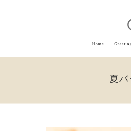
コ
ナ
ン
ビ
テ
ゲ
ン
ー
ツ
シ
へ
ョ
ス
ン
Home
Greetin
キ
に
ッ
移
プ
動
夏バ