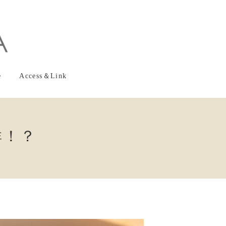
e
Access＆Link
群！？