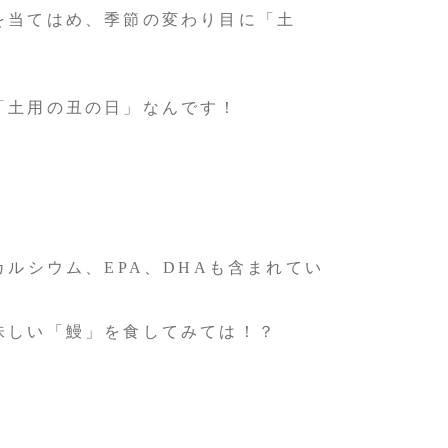
を当てはめ、季節の変わり目に「土
「土用の丑の日」なんです！
ルシウム、EPA、DHAも含まれてい
味しい「鰻」を食してみては！？