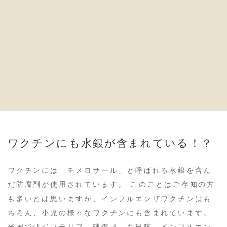
が肺から血液を通って全身の細胞に入り込みます。 細
胞内に入ると、容易にタンパク質や酵素などと強力に
結合し、長時間細胞内に蓄積することになります。 ま
たさらに悪いことに、水銀は血液脳関門を容易に通過
出来るので、アルツハイマーや
多発性硬化症、筋萎縮性側索硬化症のような神経退行
性疾患との関わりも疑われています。
ワクチンにも水銀が含まれている！？
ワクチンには「チメロサール」と呼ばれる水銀を含ん
だ防腐剤が使用されています。 このことはご存知の方
も多いとは思いますが、インフルエンザワクチンはも
ちろん、小児の様々なワクチンにも含まれています。