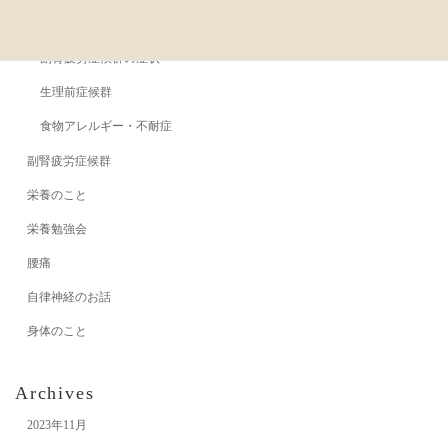
副腎疲労症候群の原因
副腎疲労症候群の症状
生理前症候群
食物アレルギー・不耐症
副腎疲労症候群
栄養のこと
栄養勉強会
腰痛
自律神経のお話
身体のこと
Archives
2023年11月