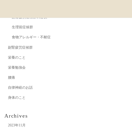
副腎疲労症候群の原因
副腎疲労症候群の症状
生理前症候群
食物アレルギー・不耐症
副腎疲労症候群
栄養のこと
栄養勉強会
腰痛
自律神経のお話
身体のこと
Archives
2023年11月