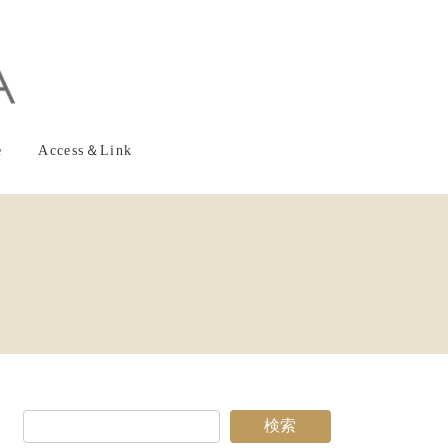
e
Access＆Link
検索