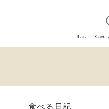
コ
ナ
ン
ビ
テ
ゲ
ン
ー
ツ
シ
へ
ョ
ス
ン
Home
Greetin
キ
に
ッ
移
プ
動
食べる日記