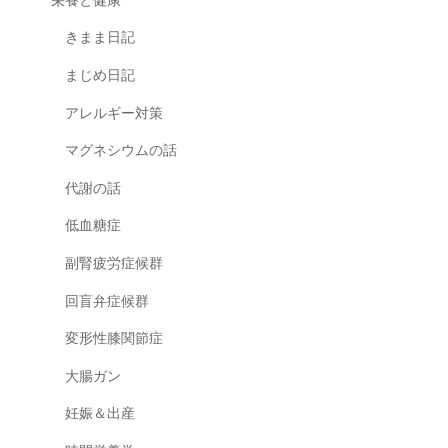
栄養と健康
きまま日記
まじめ日記
アレルギー対策
マグネシウムの話
代謝の話
低血糖症
副腎疲労症候群
回盲弁症候群
変形性膝関節症
大腸ガン
妊娠＆出産