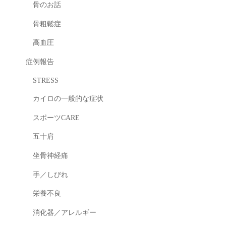
骨のお話
骨粗鬆症
高血圧
症例報告
STRESS
カイロの一般的な症状
スポーツCARE
五十肩
坐骨神経痛
手／しびれ
栄養不良
消化器／アレルギー