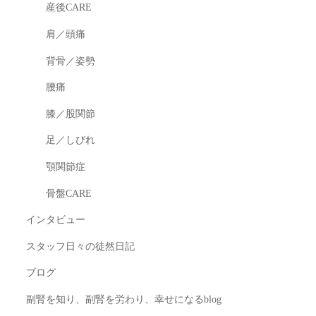
産後CARE
肩／頭痛
背骨／姿勢
腰痛
膝／股関節
足／しびれ
顎関節症
骨盤CARE
インタビュー
スタッフ日々の徒然日記
ブログ
副腎を知り、副腎を労わり、幸せになるblog