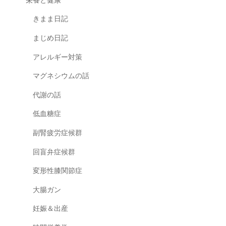
栄養と健康
きまま日記
まじめ日記
アレルギー対策
マグネシウムの話
代謝の話
低血糖症
副腎疲労症候群
回盲弁症候群
変形性膝関節症
大腸ガン
妊娠＆出産