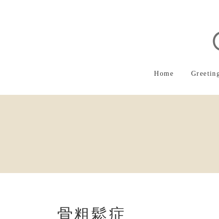
コ
ナ
ン
ビ
テ
ゲ
ン
ー
ツ
シ
へ
ョ
ス
ン
Home
Greetin
キ
に
ッ
移
プ
動
骨粗鬆症