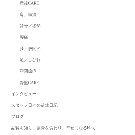
産後CARE
肩／頭痛
背骨／姿勢
腰痛
膝／股関節
足／しびれ
顎関節症
骨盤CARE
インタビュー
スタッフ日々の徒然日記
ブログ
副腎を知り、副腎を労わり、幸せになるblog