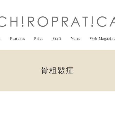
g
Features
Price
Staff
Voice
Web Magazin
骨粗鬆症