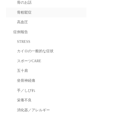
骨のお話
骨粗鬆症
高血圧
症例報告
STRESS
カイロの一般的な症状
スポーツCARE
五十肩
坐骨神経痛
手／しびれ
栄養不良
消化器／アレルギー