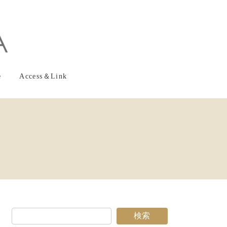
e
Access＆Link
検索