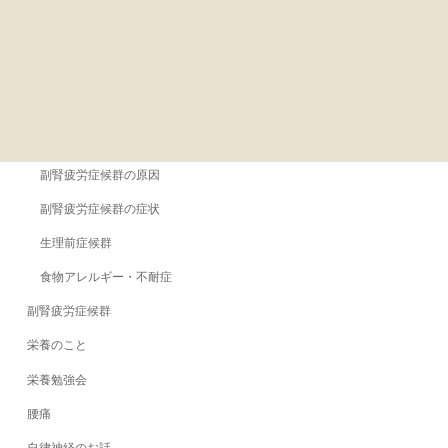
副腎疲労にかかわるいろいろなこと
副腎疲労のための食事と生活
副腎疲労の治し方
副腎疲労を治している人達のこと
副腎疲労症候群とは
副腎疲労症候群の原因
副腎疲労症候群の症状
生理前症候群
食物アレルギー・不耐症
副腎疲労症候群
栄養のこと
栄養勉強会
腰痛
自律神経のお話