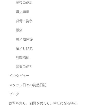
産後CARE
肩／頭痛
背骨／姿勢
腰痛
膝／股関節
足／しびれ
顎関節症
骨盤CARE
インタビュー
スタッフ日々の徒然日記
ブログ
副腎を知り、副腎を労わり、幸せになるblog