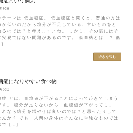
糖症という病気
6月30日
のテーマは 低血糖症。 低血糖症と聞くと、普通の方は
値が低いのだから糖分が不足している、甘いものをと
治るのでは？と考えますよね。 しかし、その裏にはそ
に安易ではない問題があるのです。 低血糖とは！？ 低
…]
続きを読む
糖症になりやすい食べ物
6月30日
糖症 とは、血糖値が下がることによって起きてしまう
です。 糖分が足りないから、血糖値が下がってしま
それなら糖分を増やせば良いのでは？と思ったりして
せんか？ でも、人間の身体はそんなに単純なものでは
で […]