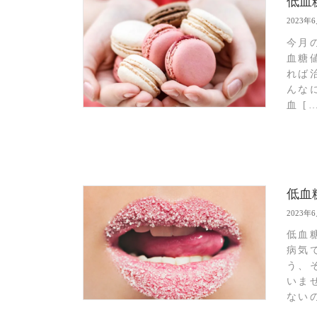
低血
2023年
今月
血糖
れば
んな
血 [
低血
2023年
低血
病気
う、
いま
ないの