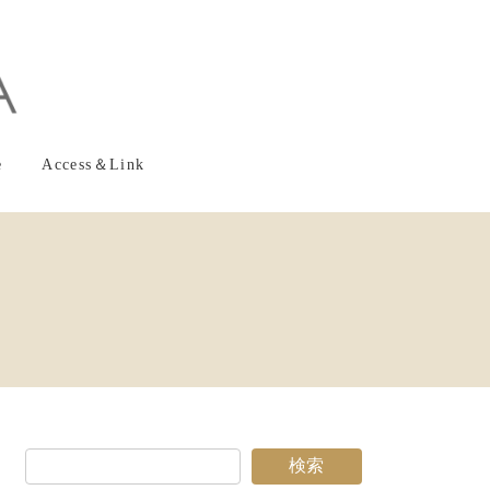
e
Access＆Link
検索