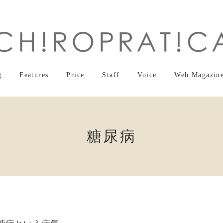
g
Features
Price
Staff
Voice
Web Magazin
糖尿病