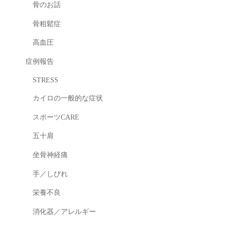
骨のお話
骨粗鬆症
高血圧
症例報告
STRESS
カイロの一般的な症状
スポーツCARE
五十肩
坐骨神経痛
手／しびれ
栄養不良
消化器／アレルギー