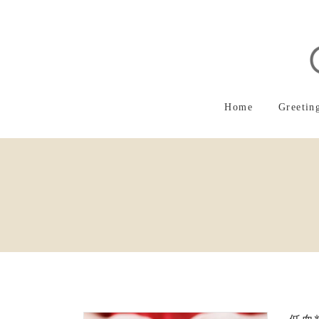
コ
ナ
ン
ビ
テ
ゲ
ン
ー
ツ
シ
へ
ョ
ス
ン
Home
Greetin
キ
に
ッ
移
プ
動