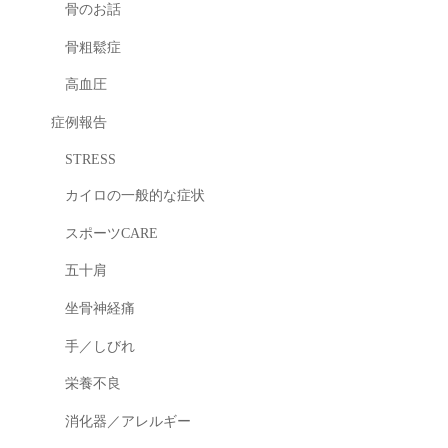
骨のお話
骨粗鬆症
高血圧
症例報告
STRESS
カイロの一般的な症状
スポーツCARE
五十肩
坐骨神経痛
手／しびれ
栄養不良
消化器／アレルギー