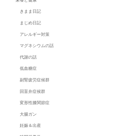
栄養と健康
きまま日記
まじめ日記
アレルギー対策
マグネシウムの話
代謝の話
低血糖症
副腎疲労症候群
回盲弁症候群
変形性膝関節症
大腸ガン
妊娠＆出産