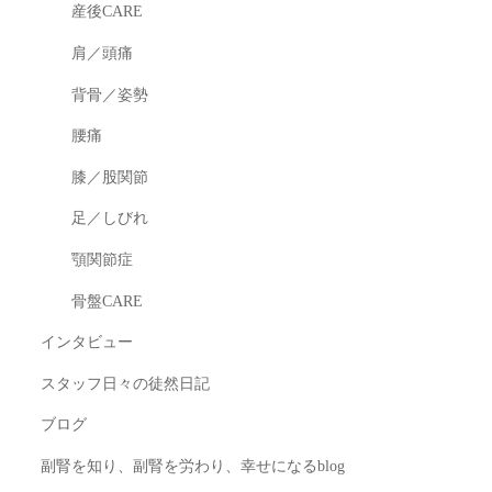
産後CARE
肩／頭痛
背骨／姿勢
腰痛
膝／股関節
足／しびれ
顎関節症
骨盤CARE
インタビュー
スタッフ日々の徒然日記
ブログ
副腎を知り、副腎を労わり、幸せになるblog