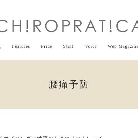
g
Features
Price
Staff
Voice
Web Magazin
腰痛予防