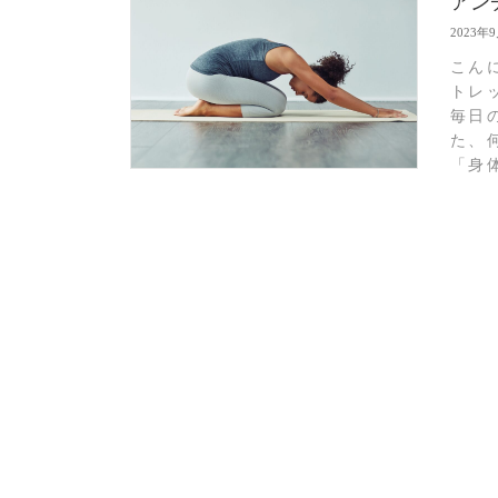
アン
2023年
こん
トレ
毎日
た、
「身体