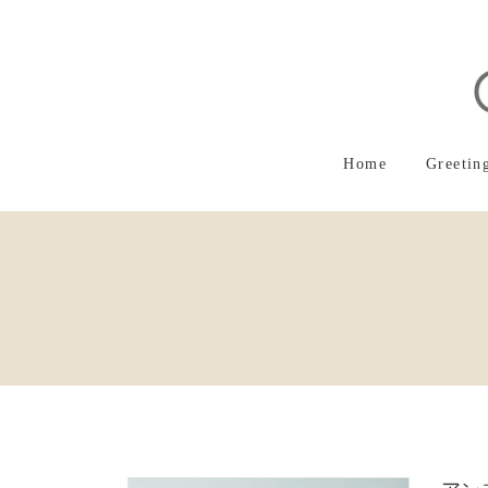
コ
ナ
ン
ビ
テ
ゲ
ン
ー
ツ
シ
へ
ョ
ス
ン
Home
Greetin
キ
に
ッ
移
プ
動