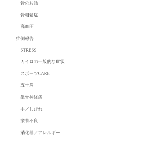
骨のお話
骨粗鬆症
高血圧
症例報告
STRESS
カイロの一般的な症状
スポーツCARE
五十肩
坐骨神経痛
手／しびれ
栄養不良
消化器／アレルギー