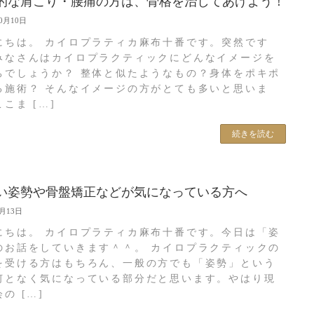
的な肩こり・腰痛の方は、骨格を治してあげよう！
10月10日
にちは。 カイロプラティカ麻布十番です。突然です
みなさんはカイロプラクティックにどんなイメージを
ちでしょうか？ 整体と似たようなもの？身体をポキポ
る施術？ そんなイメージの方がとても多いと思いま
こま […]
続きを読む
い姿勢や骨盤矯正などが気になっている方へ
9月13日
にちは。 カイロプラティカ麻布十番です。今日は「姿
のお話をしていきます＾＾。 カイロプラクティックの
を受ける方はもちろん、一般の方でも「姿勢」という
何となく気になっている部分だと思います。やはり現
の […]