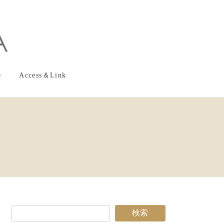
e
Access＆Link
検索