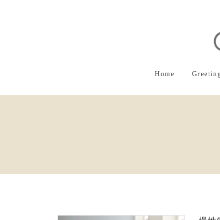
コ
ナ
ン
ビ
テ
ゲ
ン
ー
ツ
シ
へ
ョ
ス
ン
Home
Greetin
キ
に
ッ
移
プ
動