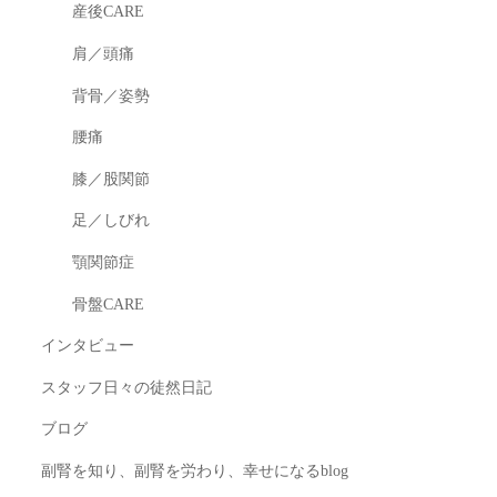
産後CARE
肩／頭痛
背骨／姿勢
腰痛
膝／股関節
足／しびれ
顎関節症
骨盤CARE
インタビュー
スタッフ日々の徒然日記
ブログ
副腎を知り、副腎を労わり、幸せになるblog