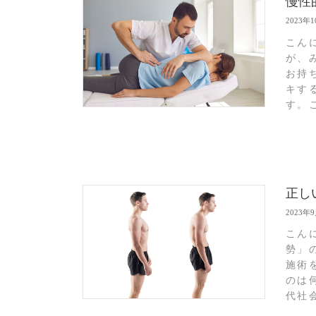
慢性
2023年
こん
が、
お持
キす
す。こ
正し
2023年
こん
勢」
施術
のは
代社会