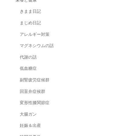
栄養と健康
きまま日記
まじめ日記
アレルギー対策
マグネシウムの話
代謝の話
低血糖症
副腎疲労症候群
回盲弁症候群
変形性膝関節症
大腸ガン
妊娠＆出産